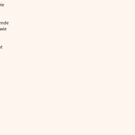
ie
gende
 wie
ht