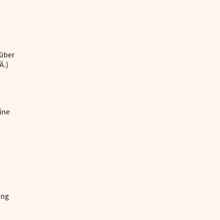
 über
Ä.)
ine
ung
n