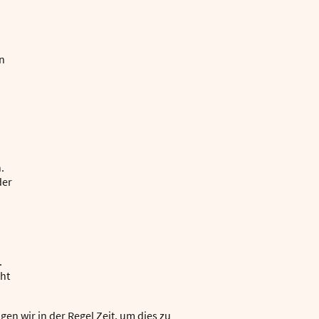
en
.
der
.
ht
en wir in der Regel Zeit, um dies zu